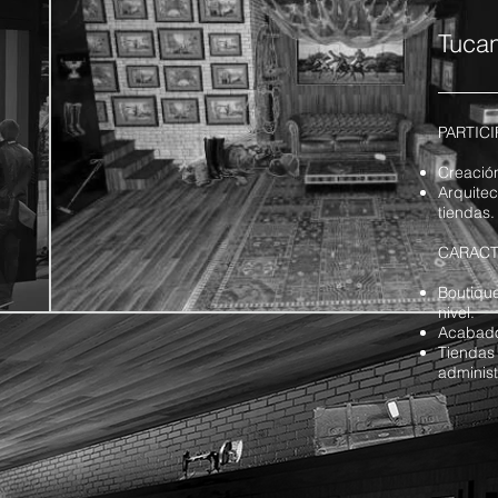
Tuca
PARTICI
Creació
Arquitec
tiendas.
CARACT
Boutique
nivel.
Acabados
Tiendas 
adminis