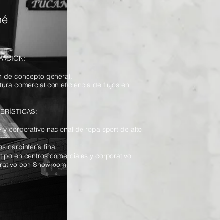
né
PACIÓN:
n de concepto general.
tura comercial con eficiencia de flujos en
ERÍSTICAS:
 y corporativo nacional de ropa sport de alto
 carpintería fina.
tipo en centros comerciales y corporativo
trativo con Showroom.