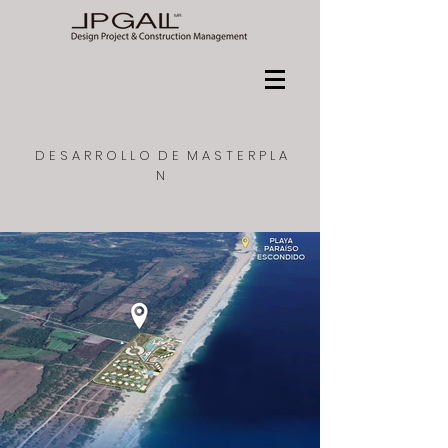
D E S A R R O L L O D E M A S T E R P L A
N